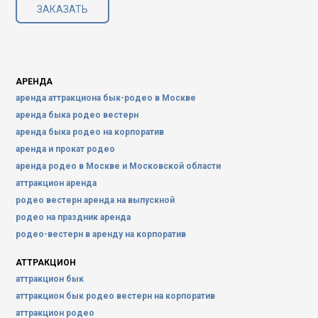
ЗАКАЗАТЬ
АРЕНДА
аренда аттракциона бык-родео в Москве
аренда быка родео вестерн
аренда быка родео на корпоратив
аренда и прокат родео
аренда родео в Москве и Московской области
аттракцион аренда
родео вестерн аренда на выпускной
родео на праздник аренда
родео-вестерн в аренду на корпоратив
АТТРАКЦИОН
аттракцион бык
аттракцион бык родео вестерн на корпоратив
аттракцион родео