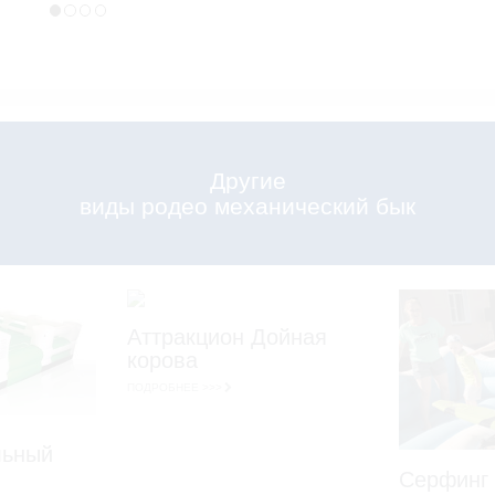
1
2
3
4
Другие
виды родео механический бык
Аттракцион Дойная
корова
ПОДРОБНЕЕ >>>
льный
Серфинг 