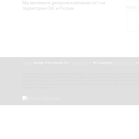
Мы являемся дилером компании viv1 на
ВАШЕ 
территории СНГ и России
Topaz
design framework for
Cornerstone
- © Copyright
Kommunion
, i
аренда аттракцион
механический
родео
,
продам аттракцион механическ
резиновый бык
,
аренда аттракцион
,
аренда аттракциона
,
механический а
купить польский
,
аренда аттракцион
,
аренда аттракцион
,
аренда бешены
аренда механический аттракцион
,
аренда механический бык
,
аренда атт
аренда аттракционов