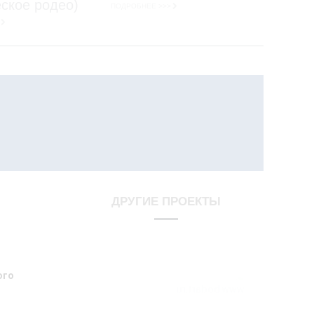
ское родео)
ПОДРОБНЕЕ >>>
ДРУГИЕ ПРОЕКТЫ
www.bodart.ru
ого
Детские батуты