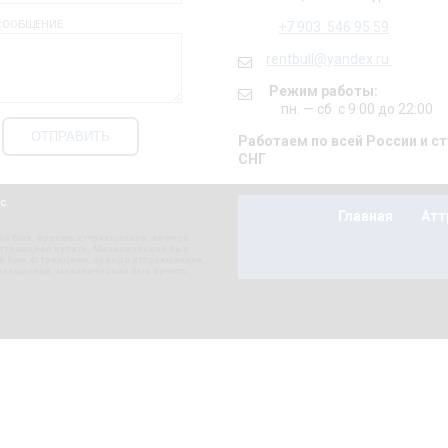
СООБЩЕНИЕ
+7 903 546 95 59
rentbull@yandex.ru
Режим работы:
пн. — сб. с 9:00 до 22:00
Работаем по всей России и с
СНГ
nc.
Главная
Атт
ий бык
,
аренда аттракционов
,
аренда
ттракцион купить
,
Механический бык
й бык аттракцион
,
аренда аттракционов
,
ракционов
,
механический бык купить
,