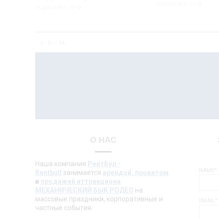
ПОДРОБНЕЕ >>>
ПОДРОБНЕЕ >>>
1 - 5
из
14
О НАС
Наша компания
РентБул -
NAME
*
Rentbull
занимается
арендой, прокатом
и
продажей аттракциона
МЕХАНИЧЕСКИЙ БЫК РОДЕО
на
массовые праздники, корпоративные и
EMAIL
*
частные события.