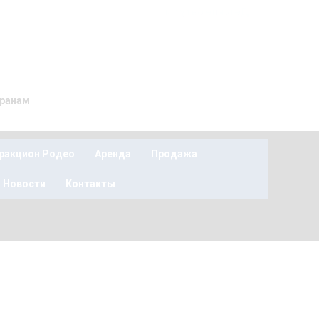
vipfuncasino
vata-corn
транам
ракцион Родео
Аренда
Продажа
Новости
Контакты