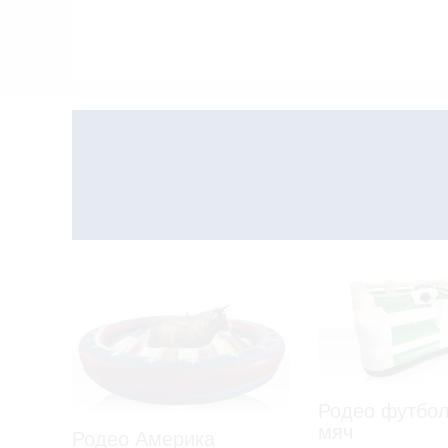
Родео футбо
мяч
Родео Америка