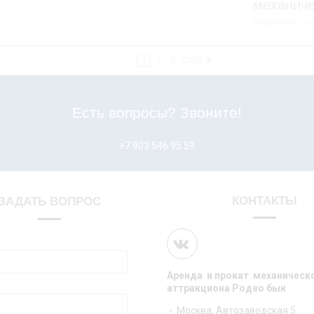
механиче
ПОДРОБНЕЕ >>>
1
2
3
СЛЕД.
Есть вопросы? Звоните!
+7 903 546 95 59
КОНТАКТЫ
ЗАДАТЬ ВОПРОС
Аренда и прокат механическ
аттракциона Родео бык
- Москва, Автозаводская 5