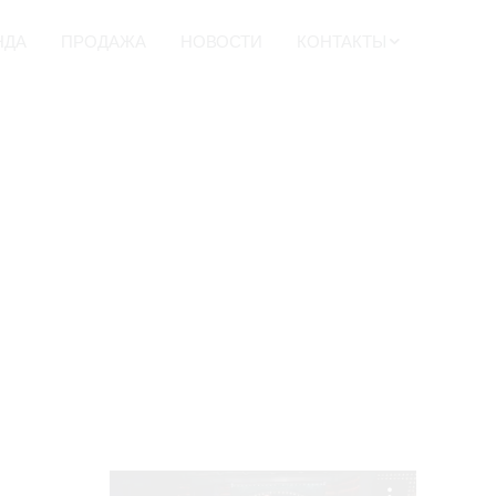
НДА
ПРОДАЖА
НОВОСТИ
КОНТАКТЫ
ДЕТСКИЕ
БАТУТЫ
ГИГАНТСКОЕ
ЛЕГО
БЬЮТИ БАР
ФАН КАЗИНО
УГОЩЕНИЯ
НА
ПРАЗДНИК