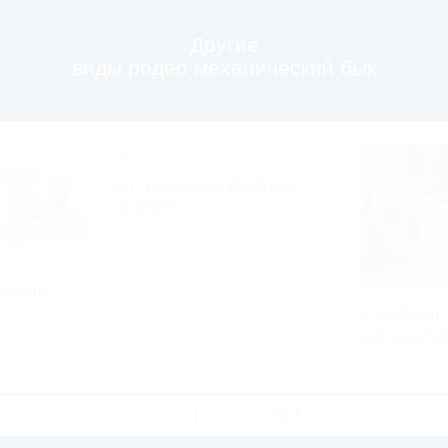
Другие
виды родео механический бык
Аттракцион Дойная
корова
ПОДРОБНЕЕ >>>
льный
Серфинг 
механиче
ПОДРОБНЕЕ >>>
1
2
3
СЛЕД.