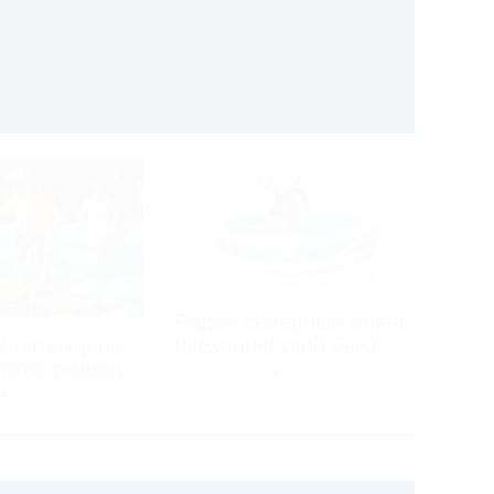
Родео северный олень
(механический бык)
(аттракцион
ское родео)
ПОДРОБНЕЕ >>>