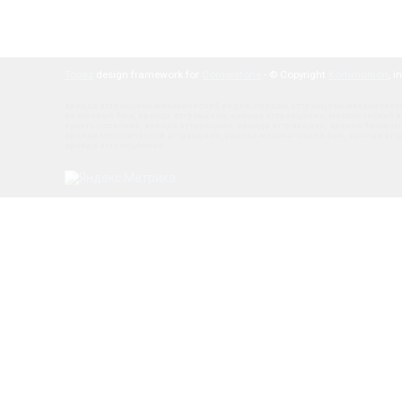
Topaz
design framework for
Cornerstone
- © Copyright
Kommunion
, i
аренда аттракцион
механический
родео
,
продам аттракцион механическ
резиновый бык
,
аренда аттракцион
,
аренда аттракциона
,
механический а
купить польский
,
аренда аттракцион
,
аренда аттракцион
,
аренда бешены
аренда механический аттракцион
,
аренда механический бык
,
аренда атт
аренда аттракционов