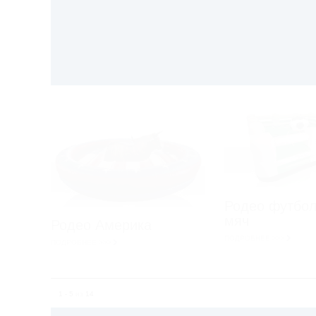
Родео футбо
мяч
Родео Америка
ПОДРОБНЕЕ >>>
ПОДРОБНЕЕ >>>
1 - 5
из
14