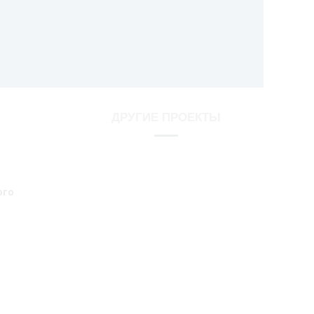
ДРУГИЕ ПРОЕКТЫ
www.bodart.ru
ого
Детские батуты
vipfuncasino
vata-corn