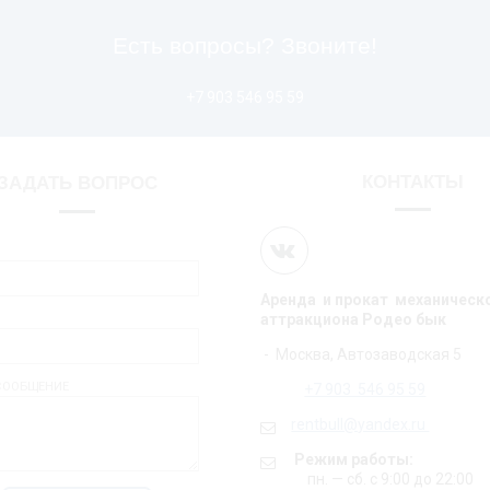
Есть вопросы? Звоните!
+7 903 546 95 59
КОНТАКТЫ
ЗАДАТЬ ВОПРОС
Аренда и прокат механическ
аттракциона Родео бык
- Москва, Автозаводская 5
СООБЩЕНИЕ
+7 903 546 95 59
rentbull@yandex.ru
Режим работы:
пн. — сб. с 9:00 до 22:00