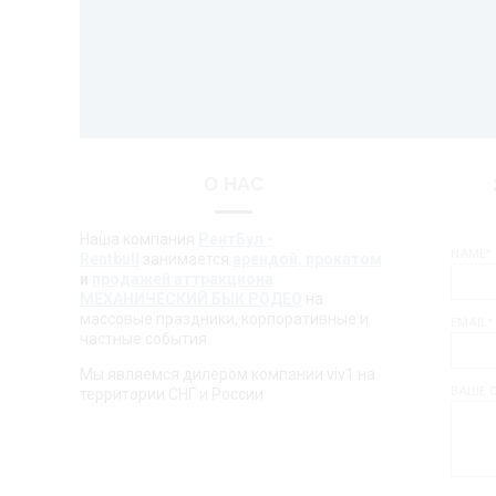
О НАС
Наша компания
РентБул -
NAME
*
Rentbull
занимается
арендой, прокатом
и
продажей аттракциона
МЕХАНИЧЕСКИЙ БЫК РОДЕО
на
массовые праздники, корпоративные и
EMAIL
*
частные события.
Мы являемся дилером компании viv1 на
ВАШЕ 
территории СНГ и России