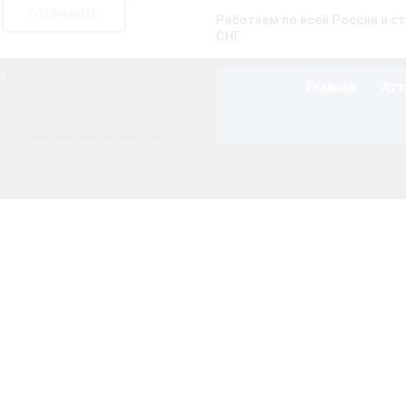
Работаем по всей России и с
СНГ
nc.
Главная
Атт
ий бык
,
аренда аттракционов
,
аренда
ттракцион купить
,
Механический бык
й бык аттракцион
,
аренда аттракционов
,
ракционов
,
механический бык купить
,